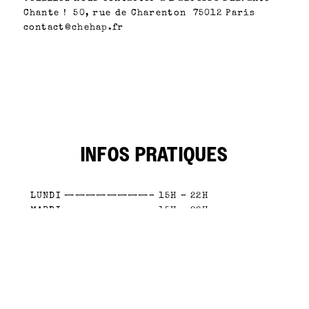
Chante ! 50, rue de Charenton 75012 Paris
contact@chehap.fr
INFOS PRATIQUES
LUNDI ————————– 15H – 22H
MARDI ————————- 15H – 22H
MERCREDI ——————– 12H – 23H
JEUDI ————————– 15H – 23H
VENDREDI ——————— 12H – 2H
SAMEDI ———————— 10H – 2H
DIMANCHE ——————— 10H – 22H